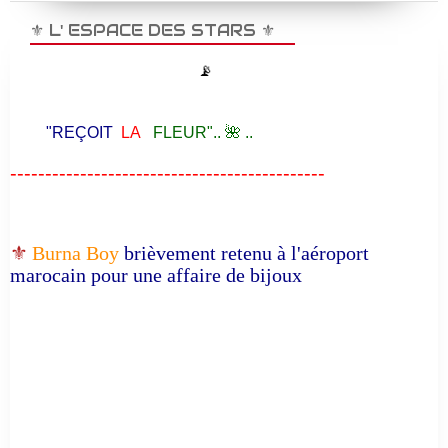
⚜️ L' ESPACE DES STARS ⚜️
📡
"REÇOIT
LA
FLEUR".. 🌺 ..
---------------------------------------------
⚜️
Burna Boy
brièvement retenu à l'aéroport
marocain pour une affaire de bijoux