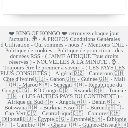
❤️ KING OF KONGO ❤️ retrouvez chaque jour
l'actualit. 🌍 - Á PROPOS Conditions Générales
d'Utilisation - Qui sommes - nous ? - Mentions CNIL -
Politique de cookies - Politique de protection - des
données RSS - ( JAIME AFRIQUE Tous droits
réservés ) - NOUVELLES Á LA MINUTE . ⌚ .
Toujours être le premier à savoir. - ( LES PAYS LES
PLUS CONSULTÉS ) - Algérie🇩🇿 - Cameroun🇨🇲 -
Côte d'Ivoire🇨🇮 - Gabon🇬🇦 - Guinée🇬🇳 - Mali
🇬🇳 - Maroc🇲🇦 - Sénégal🇸🇳 - République du
Congo🇨🇬 - RD Congo🇨🇩 - Rwanda🇷🇼 - Tunisie
🇹🇳 - ( LES AUTRES PAYS DU CONTINENT ) -
Afrique du Sud🇿🇦 - Angola🇦🇴 - Bénin🇧🇯 -
Botswana🇧🇼 - Burkina Faso🇧🇫 - Burundi🇧🇮 -
Cap-Vert🇨🇻 - Centrafrique🇨🇫 - Comores🇰🇲 -
Djibouti🇩🇯 - Égypte🇪🇬 - Érythrée🇪🇷 - Éthiopie
🇪🇹 - Gambie🇬🇲 - Ghana🇬🇭 - Guinée-Bissau🇬🇼