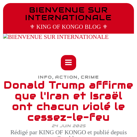
BIENVENUE SUR
INTERNATIONALE
⚜️ KING OF KONGO BLOG ⚜️
,
,
INFO
ACTION
CRIME
Donald Trump affirme
que l'Iran et Israël
ont chacun violé le
cessez-le-feu
24 JUIN 2025
Rédigé par KING OF KONGO et publié depuis