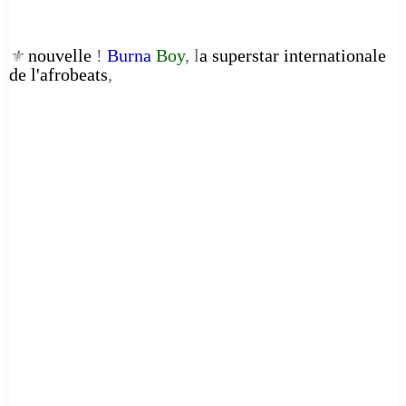
nouvelle
!
Burna
Boy
, l
a superstar internationale
⚜️
de l'afrobeats
,
__________________________________