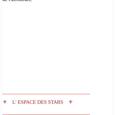
__________________________________
⚜️ L' ESPACE DES STARS ⚜️
__________________________________