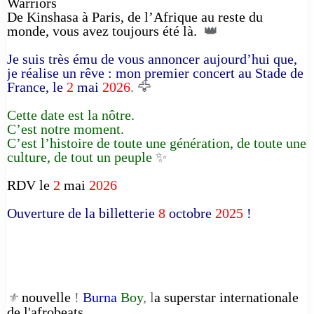
Warriors
De Kinshasa à Paris, de l’Afrique au reste du
monde, vous avez toujours été là.
👑
Je suis très ému de vous annoncer aujourd’hui que,
je réalise un rêve : mon premier concert au Stade de
France, le
2
mai
2026
. 🦅
Cette date est la nôtre.
C’est notre moment.
C’est l’histoire de toute une génération, de toute une
culture, de tout un peuple
✨
RDV le
2
mai
2026
Ouverture de la billetterie
8
octobre
2025
!
nouvelle
!
Burna
Boy
, l
a superstar internationale
⚜️
de l'afrobeats
,