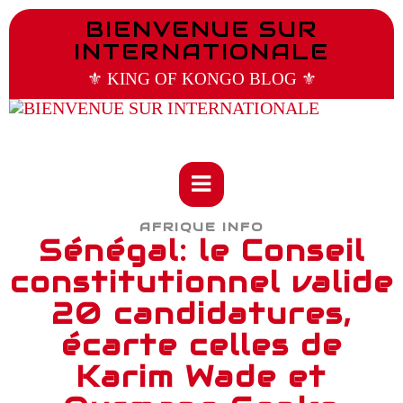
BIENVENUE SUR
INTERNATIONALE
⚜️ KING OF KONGO BLOG ⚜️
AFRIQUE INFO
Sénégal: le Conseil
constitutionnel valide
20 candidatures,
écarte celles de
Karim Wade et