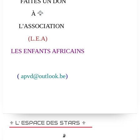
FAITES UN DON
À
🦅
L'ASSOCIATION
(L.E.A)
LES ENFANTS AFRICAINS
(
apvd@outlook.be
)
⚜️ L' ESPACE DES STARS ⚜️
📡