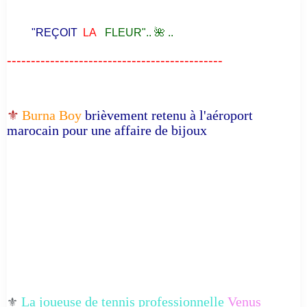
"REÇOIT
LA
FLEUR".. 🌺 ..
---------------------------------------------
⚜️
Burna Boy
brièvement retenu à l'aéroport
marocain pour une affaire de bijoux
La joueuse de tennis professionnelle
Venus
⚜️