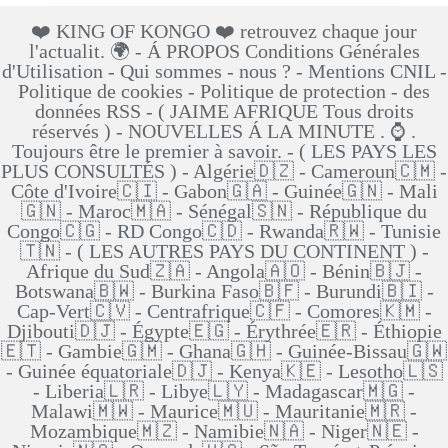
❤️ KING OF KONGO ❤️ retrouvez chaque jour
l'actualit. 🌍 - Á PROPOS Conditions Générales
d'Utilisation - Qui sommes - nous ? - Mentions CNIL -
Politique de cookies - Politique de protection - des
données RSS - ( JAIME AFRIQUE Tous droits
réservés ) - NOUVELLES Á LA MINUTE . ⌚ .
Toujours être le premier à savoir. - ( LES PAYS LES
PLUS CONSULTÉS ) - Algérie🇩🇿 - Cameroun🇨🇲 -
Côte d'Ivoire🇨🇮 - Gabon🇬🇦 - Guinée🇬🇳 - Mali
🇬🇳 - Maroc🇲🇦 - Sénégal🇸🇳 - République du
Congo🇨🇬 - RD Congo🇨🇩 - Rwanda🇷🇼 - Tunisie
🇹🇳 - ( LES AUTRES PAYS DU CONTINENT ) -
Afrique du Sud🇿🇦 - Angola🇦🇴 - Bénin🇧🇯 -
Botswana🇧🇼 - Burkina Faso🇧🇫 - Burundi🇧🇮 -
Cap-Vert🇨🇻 - Centrafrique🇨🇫 - Comores🇰🇲 -
Djibouti🇩🇯 - Égypte🇪🇬 - Érythrée🇪🇷 - Éthiopie
🇪🇹 - Gambie🇬🇲 - Ghana🇬🇭 - Guinée-Bissau🇬🇼
- Guinée équatoriale🇩🇯 - Kenya🇰🇪 - Lesotho🇱🇸
- Liberia🇱🇷 - Libye🇱🇾 - Madagascar🇲🇬 -
Malawi🇲🇼 - Maurice🇲🇺 - Mauritanie🇲🇷 -
Mozambique🇲🇿 - Namibie🇳🇦 - Niger🇳🇪 -