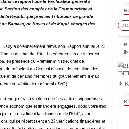
rt dans ce rapport que le Vérificateur général a
 la Section des comptes de la Cour suprême et
R
de la République près les Tribunaux de grande
ct de Bamako, de Kayes et de Mopti, chargés des
B
u Baby a solennellement remis son Rapport annuel 2022
I
 Transition, chef de l’Etat. La cérémonie a eu vendredi
uba, en présence du Premier ministre, chef de
 du président du Conseil national de transition, des
ique et de certains membres du gouvernement. Il était
⚜️ 
ureau du Vérificateur général (BVG).
ificateur général a soutenu que “les actions vigoureuses
K
nquance économique et financière engagées, sous votre très
 jour et consolident la refondation de l’Etat”, avant
sions qui se répartissent en 23 vérifications financières et
mance, 8 vérifications de suivi des recommandations et 2