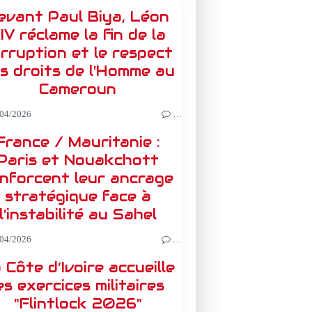
evant Paul Biya, Léon
IV réclame la fin de la
rruption et le respect
s droits de l'Homme au
Cameroun
04/2026
…
France / Mauritanie :
Paris et Nouakchott
nforcent leur ancrage
stratégique face à
l'instabilité au Sahel
04/2026
…
 Côte d’Ivoire accueille
es exercices militaires
"Flintlock 2026"