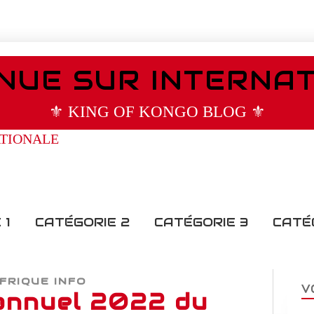
NUE SUR INTERNA
⚜️ KING OF KONGO BLOG ⚜️
 1
CATÉGORIE 2
CATÉGORIE 3
CATÉ
FRIQUE INFO
V
annuel 2022 du