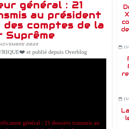
eur général : 21
D
nsmis au président
X
co
n des comptes de la
de
r Suprême
 NOVEMBRE 2023
15/
RIQUE❤️ et publié depuis Overblog
re
15/
La
l