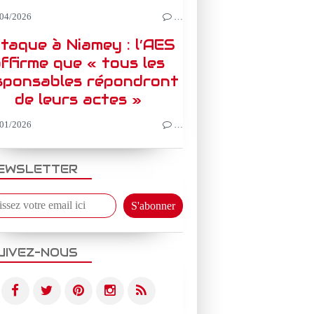
04/2026
…
taque à Niamey : l’AES
ffirme que « tous les
sponsables répondront
de leurs actes »
01/2026
…
EWSLETTER
UIVEZ-NOUS