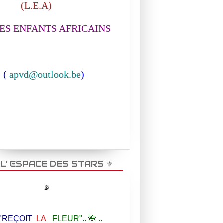
L.E.A)
S ENFANTS AFRICAINS
(
apvd@outlook.be
)
️ L' ESPACE DES STARS ⚜️
📡
EÇOIT
LA
FLEUR".. 🌺 ..