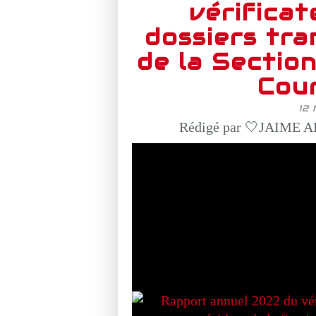
vérificat
dossiers tra
de la Sectio
Cou
12
Rédigé par 🤍JAIME AF