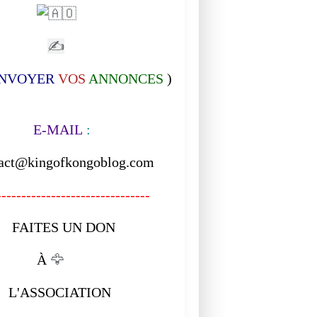
✍
NVOYER
VOS
ANNONCES
)
-MAIL
:
act@kingofkongoblog.com
------------------------------
ITES UN DON
À
🦅
ASSOCIATION