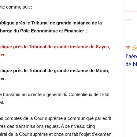
nte comme suit :
-----
---
blique près le Tribunal de grande instance de la
chargé du Pôle Economique et Financier ;
blique près le Tribunal de grande instance de Kayes,
⚜️
B
er ;
l'aé
de b
lique près le Tribunal de grande instance de Mopti,
er.
 transmis au directeur général du Contentieux de l’Etat
at.
n des comptes de la Cour suprême a communiqué par écrit
aires des transmissions reçues. A ce niveau, cinq
ral de la Cour suprême et onze ont fait l’objet d’examen