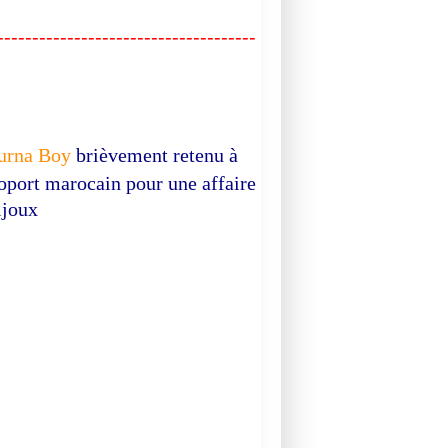
-------------------------------------
urna Boy
brièvement retenu à
roport marocain pour une affaire
ijoux