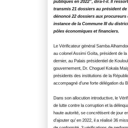
publiques en 2022”, dira-t-il. Il resso
transmis 21 dossiers au président de
dénoncé 22 dossiers aux procureurs 
instance de la Commune III du distri
pôles économiques et financiers.
Le Vérificateur général Samba Alhamdo
au colonel Assimi Goïta, président de la
dernier, au Palais présidentiel de Koulo
gouvernement, Dr. Choguel Kokala Maïga,
présidents des institutions de la Républ
accompagné d’une forte délégation du B
Dans son allocution introductive, le Vér
de lutte contre la corruption et la déli
haute autorité, se concrétisent de jour en
d’ajouter qu’ en 2022, il a réalisé 36 mis
de conformité, 3 vérifications de perfor