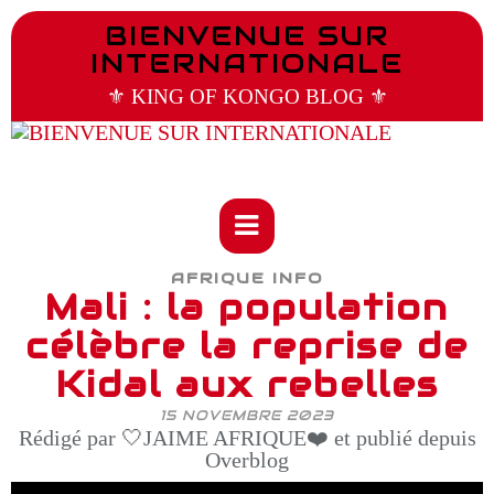
BIENVENUE SUR
INTERNATIONALE
⚜️ KING OF KONGO BLOG ⚜️
AFRIQUE INFO
Mali : la population
célèbre la reprise de
Kidal aux rebelles
15 NOVEMBRE 2023
Rédigé par 🤍JAIME AFRIQUE❤️ et publié depuis
Overblog