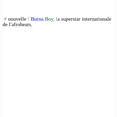
nouvelle
!
Burna
Boy
, l
a superstar internationale
⚜️
de l'afrobeats
,