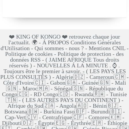
❤️ KING OF KONGO ❤️ retrouvez chaque jour
l'actualit. 🌍 - Á PROPOS Conditions Générales
d'Utilisation - Qui sommes - nous ? - Mentions CNIL -
Politique de cookies - Politique de protection - des
données RSS - ( JAIME AFRIQUE Tous droits
réservés ) - NOUVELLES Á LA MINUTE . ⌚ .
Toujours être le premier à savoir. - ( LES PAYS LES
PLUS CONSULTÉS ) - Algérie🇩🇿 - Cameroun🇨🇲 -
Côte d'Ivoire🇨🇮 - Gabon🇬🇦 - Guinée🇬🇳 - Mali
🇬🇳 - Maroc🇲🇦 - Sénégal🇸🇳 - République du
Congo🇨🇬 - RD Congo🇨🇩 - Rwanda🇷🇼 - Tunisie
🇹🇳 - ( LES AUTRES PAYS DU CONTINENT ) -
Afrique du Sud🇿🇦 - Angola🇦🇴 - Bénin🇧🇯 -
Botswana🇧🇼 - Burkina Faso🇧🇫 - Burundi🇧🇮 -
Cap-Vert🇨🇻 - Centrafrique🇨🇫 - Comores🇰🇲 -
Djibouti🇩🇯 - Égypte🇪🇬 - Érythrée🇪🇷 - Éthiopie
🇪🇹 - Gambie🇬🇲 - Ghana🇬🇭 - Guinée-Bissau🇬🇼