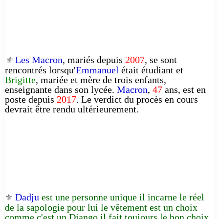
Les Macron
, mariés depuis
2007
, se sont
⚜️
rencontrés lorsqu'
Emmanuel
était étudiant et
Brigitte
, mariée et mère de trois enfants,
enseignante dans son lycée.
Macron
,
47
ans, est en
poste depuis
2017
. Le verdict du procès en cours
devrait être rendu ultérieurement.
Dadju
est une personne unique il incarne le réel
⚜️
de la sapologie pour lui le vêtement est un choix
comme c'est un Django il fait toujours le bon choix.