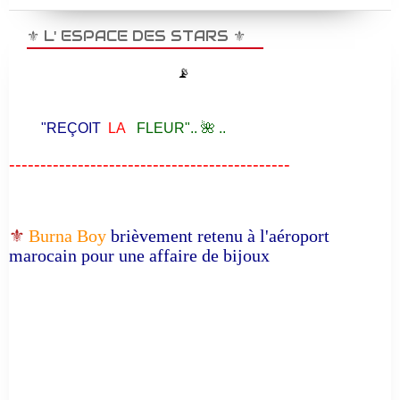
⚜️ L' ESPACE DES STARS ⚜️
📡
"REÇOIT
LA
FLEUR".. 🌺 ..
---------------------------------------------
⚜️
Burna Boy
brièvement retenu à l'aéroport
marocain pour une affaire de bijoux