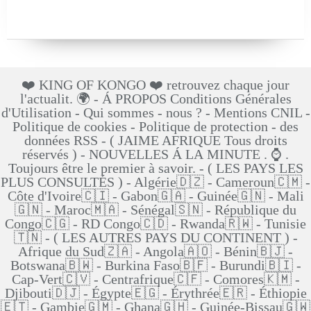
❤️ KING OF KONGO ❤️ retrouvez chaque jour
l'actualit. 🌍 - Á PROPOS Conditions Générales
d'Utilisation - Qui sommes - nous ? - Mentions CNIL -
Politique de cookies - Politique de protection - des
données RSS - ( JAIME AFRIQUE Tous droits
réservés ) - NOUVELLES Á LA MINUTE . ⌚ .
Toujours être le premier à savoir. - ( LES PAYS LES
PLUS CONSULTÉS ) - Algérie🇩🇿 - Cameroun🇨🇲 -
Côte d'Ivoire🇨🇮 - Gabon🇬🇦 - Guinée🇬🇳 - Mali
🇬🇳 - Maroc🇲🇦 - Sénégal🇸🇳 - République du
Congo🇨🇬 - RD Congo🇨🇩 - Rwanda🇷🇼 - Tunisie
🇹🇳 - ( LES AUTRES PAYS DU CONTINENT ) -
Afrique du Sud🇿🇦 - Angola🇦🇴 - Bénin🇧🇯 -
Botswana🇧🇼 - Burkina Faso🇧🇫 - Burundi🇧🇮 -
Cap-Vert🇨🇻 - Centrafrique🇨🇫 - Comores🇰🇲 -
Djibouti🇩🇯 - Égypte🇪🇬 - Érythrée🇪🇷 - Éthiopie
🇪🇹 - Gambie🇬🇲 - Ghana🇬🇭 - Guinée-Bissau🇬🇼