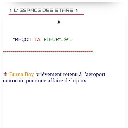
⚜️ L' ESPACE DES STARS ⚜️
📡
"REÇOIT
LA
FLEUR".. 🌺 ..
---------------------------------------------
⚜️
Burna Boy
brièvement retenu à l'aéroport
marocain pour une affaire de bijoux