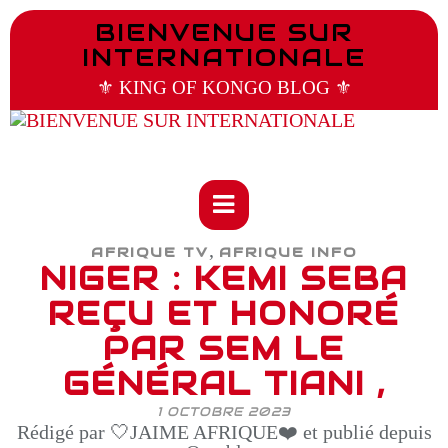
BIENVENUE SUR
INTERNATIONALE
⚜️ KING OF KONGO BLOG ⚜️
,
AFRIQUE TV
AFRIQUE INFO
NIGER : KEMI SEBA
REÇU ET HONORÉ
PAR SEM LE
GÉNÉRAL TIANI ,
1 OCTOBRE 2023
Rédigé par 🤍JAIME AFRIQUE❤️ et publié depuis