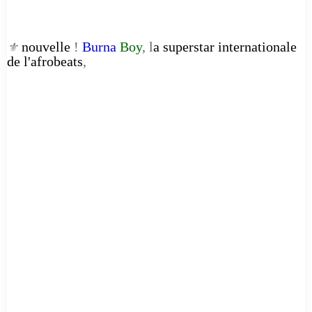
nouvelle
!
Burna
Boy
, l
a superstar internationale
⚜️
de l'afrobeats
,
__________________________________