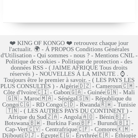
❤️ KING OF KONGO ❤️ retrouvez chaque jour
l'actualit. 🌍 - Á PROPOS Conditions Générales
d'Utilisation - Qui sommes - nous ? - Mentions CNIL -
Politique de cookies - Politique de protection - des
données RSS - ( JAIME AFRIQUE Tous droits
réservés ) - NOUVELLES Á LA MINUTE . ⌚ .
Toujours être le premier à savoir. - ( LES PAYS LES
PLUS CONSULTÉS ) - Algérie🇩🇿 - Cameroun🇨🇲 -
Côte d'Ivoire🇨🇮 - Gabon🇬🇦 - Guinée🇬🇳 - Mali
🇬🇳 - Maroc🇲🇦 - Sénégal🇸🇳 - République du
Congo🇨🇬 - RD Congo🇨🇩 - Rwanda🇷🇼 - Tunisie
🇹🇳 - ( LES AUTRES PAYS DU CONTINENT ) -
Afrique du Sud🇿🇦 - Angola🇦🇴 - Bénin🇧🇯 -
Botswana🇧🇼 - Burkina Faso🇧🇫 - Burundi🇧🇮 -
Cap-Vert🇨🇻 - Centrafrique🇨🇫 - Comores🇰🇲 -
Djibouti🇩🇯 - Égypte🇪🇬 - Érythrée🇪🇷 - Éthiopie