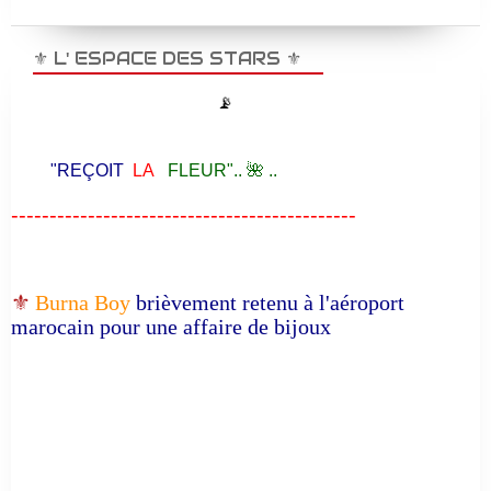
⚜️ L' ESPACE DES STARS ⚜️
📡
"REÇOIT
LA
FLEUR".. 🌺 ..
---------------------------------------------
⚜️
Burna Boy
brièvement retenu à l'aéroport
marocain pour une affaire de bijoux