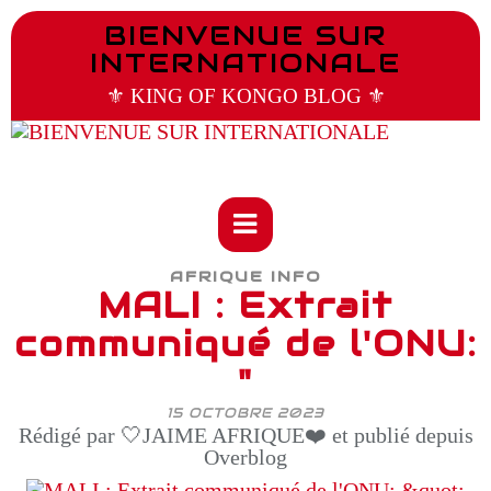
BIENVENUE SUR
INTERNATIONALE
⚜️ KING OF KONGO BLOG ⚜️
AFRIQUE INFO
MALI : Extrait
communiqué de l'ONU:
"
15 OCTOBRE 2023
Rédigé par 🤍JAIME AFRIQUE❤️ et publié depuis
Overblog