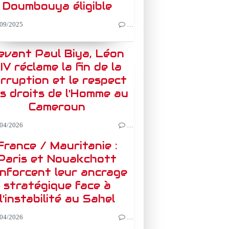
Doumbouya éligible
09/2025
…
evant Paul Biya, Léon
IV réclame la fin de la
rruption et le respect
s droits de l'Homme au
Cameroun
04/2026
…
France / Mauritanie :
Paris et Nouakchott
nforcent leur ancrage
stratégique face à
l'instabilité au Sahel
04/2026
…