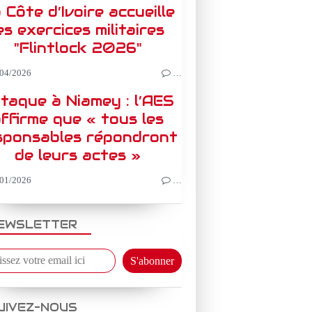
 Côte d’Ivoire accueille
es exercices militaires
"Flintlock 2026"
04/2026
…
taque à Niamey : l’AES
ffirme que « tous les
sponsables répondront
de leurs actes »
01/2026
…
EWSLETTER
UIVEZ-NOUS