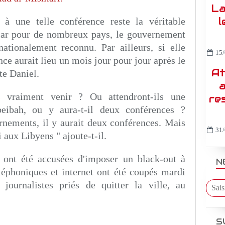
La
l
s à une telle conférence reste la véritable
 car pour de nombreux pays, le gouvernement
nationalement reconnu. Par ailleurs, si elle
15/
nce aurait lieu un mois jour pour jour après le
At
te Daniel.
a
s vraiment venir ? Ou attendront-ils une
re
eibah, ou y aura-t-il deux conférences ?
nements, il y aurait deux conférences. Mais
31/
i aux Libyens " ajoute-t-il.
s ont été accusées d'imposer un black-out à
N
léphoniques et internet ont été coupés mardi
journalistes priés de quitter la ville, au
S