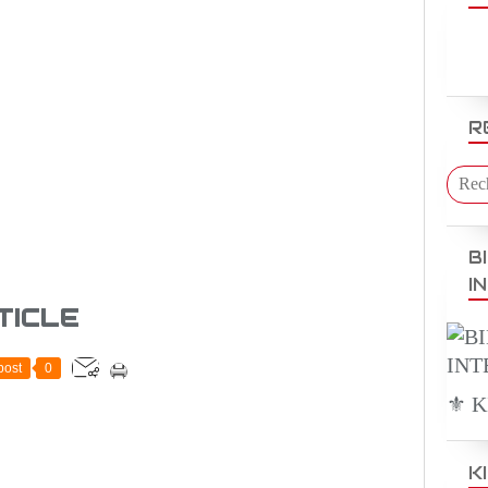
R
B
I
TICLE
post
0
⚜️ 
K