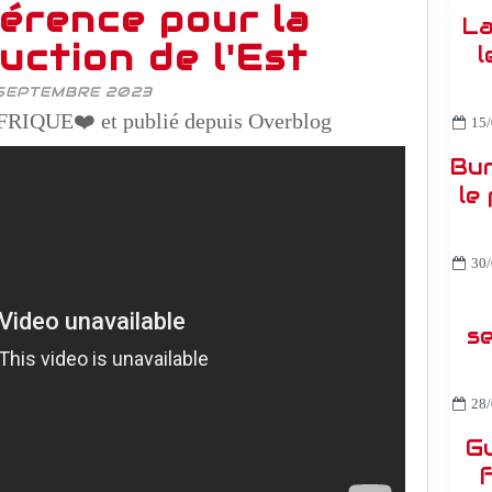
érence pour la
La
uction de l'Est
l
SEPTEMBRE 2023
RIQUE❤️ et publié depuis Overblog
15/
Bur
le
30/
s
28/
Gu