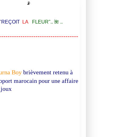
📡
EÇOIT
LA
FLEUR".. 🌺 ..
-------------------------------------
urna Boy
brièvement retenu à
roport marocain pour une affaire
ijoux