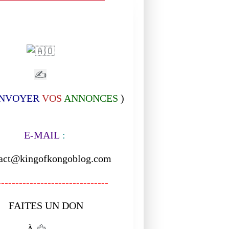
✍
NVOYER
VOS
ANNONCES
)
-MAIL
:
act@kingofkongoblog.com
------------------------------
ITES UN DON
À
🦅