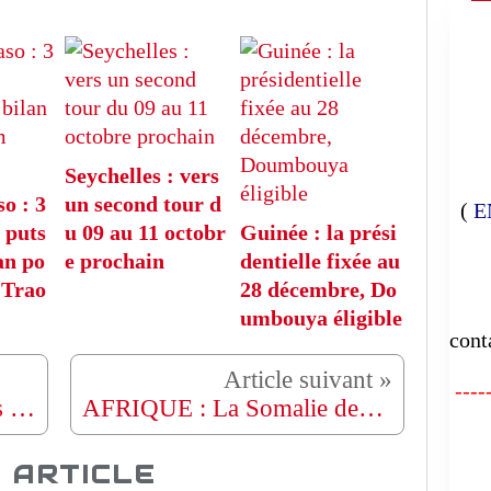
Seychelles : vers
o : 3
un second tour d
(
E
 puts
u 09 au 11 octobr
Guinée : la prési
an po
e prochain
dentielle fixée au
E
 Trao
28 décembre, Do
umbouya éligible
cont
-----
CONGO RDC : Procès des officiers FARDC impliqués dans le meurtre de 57 civils à Goma.
AFRIQUE : La Somalie demande 3 mois de "pause" dans le retrait de l'Atmis
FA
 ARTICLE