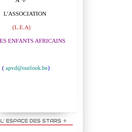
ASSOCIATION
L.E.A)
S ENFANTS AFRICAINS
(
apvd@outlook.be
)
️ L' ESPACE DES STARS ⚜️