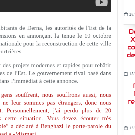
28/
itants de Derna, les autorités de l'Est de la
D
tensions en annonçant la tenue le 10 octobre
X
ationale pour la reconstruction de cette ville
co
urtrières.
de
r des projets modernes et rapides pour rebâtir
illes de l'Est. Le gouvernement rival basé dans
15/
i dans l'immédiat à cette annonce.
 gens souffrent, nous souffrons aussi, nous
re
s ne leur sommes pas étrangers, donc nous
nt. Personnellement, j'ai perdu plus de 20
cette situation. Vous devez écouter très
ple" a déclaré à Benghazi le porte-parole du
15/
mad al-Mismari.