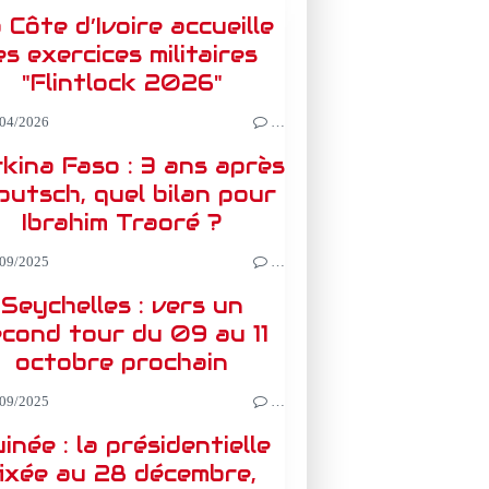
 Côte d’Ivoire accueille
es exercices militaires
"Flintlock 2026"
04/2026
…
kina Faso : 3 ans après
 putsch, quel bilan pour
Ibrahim Traoré ?
09/2025
…
Seychelles : vers un
econd tour du 09 au 11
octobre prochain
09/2025
…
inée : la présidentielle
fixée au 28 décembre,