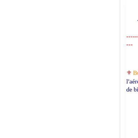
"R
-----
---
⚜️
B
l'aé
de b