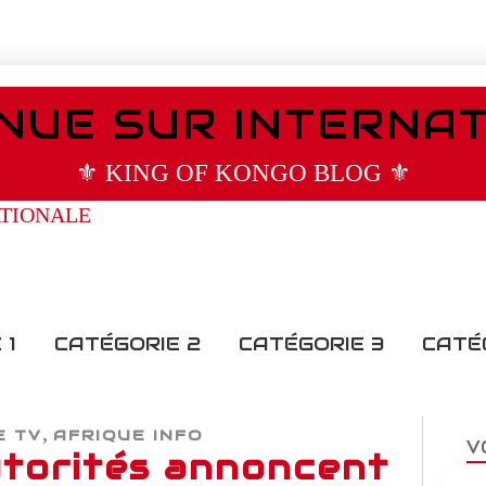
NUE SUR INTERNA
⚜️ KING OF KONGO BLOG ⚜️
 1
CATÉGORIE 2
CATÉGORIE 3
CATÉ
,
E TV
AFRIQUE INFO
V
autorités annoncent