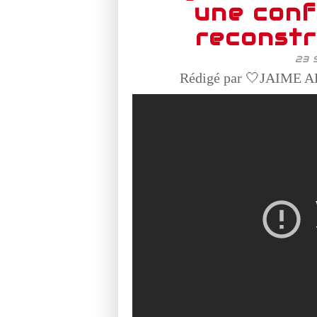
une conf
reconstr
23 
Rédigé par 🤍JAIME AF