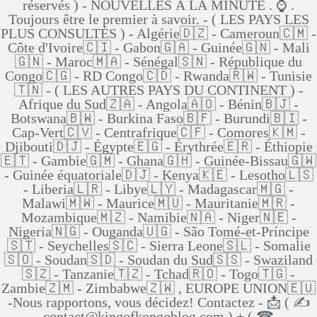
réservés ) - NOUVELLES Á LA MINUTE . ⌚ .
Toujours être le premier à savoir. - ( LES PAYS LES
PLUS CONSULTÉS ) - Algérie🇩🇿 - Cameroun🇨🇲 -
Côte d'Ivoire🇨🇮 - Gabon🇬🇦 - Guinée🇬🇳 - Mali
🇬🇳 - Maroc🇲🇦 - Sénégal🇸🇳 - République du
Congo🇨🇬 - RD Congo🇨🇩 - Rwanda🇷🇼 - Tunisie
🇹🇳 - ( LES AUTRES PAYS DU CONTINENT ) -
Afrique du Sud🇿🇦 - Angola🇦🇴 - Bénin🇧🇯 -
Botswana🇧🇼 - Burkina Faso🇧🇫 - Burundi🇧🇮 -
Cap-Vert🇨🇻 - Centrafrique🇨🇫 - Comores🇰🇲 -
Djibouti🇩🇯 - Égypte🇪🇬 - Érythrée🇪🇷 - Éthiopie
🇪🇹 - Gambie🇬🇲 - Ghana🇬🇭 - Guinée-Bissau🇬🇼
- Guinée équatoriale🇩🇯 - Kenya🇰🇪 - Lesotho🇱🇸
- Liberia🇱🇷 - Libye🇱🇾 - Madagascar🇲🇬 -
Malawi🇲🇼 - Maurice🇲🇺 - Mauritanie🇲🇷 -
Mozambique🇲🇿 - Namibie🇳🇦 - Niger🇳🇪 -
Nigeria🇳🇬 - Ouganda🇺🇬 - São Tomé-et-Príncipe
🇸🇹 - Seychelles🇸🇨 - Sierra Leone🇸🇱 - Somalie
🇸🇴 - Soudan🇸🇩 - Soudan du Sud🇸🇸 - Swaziland
🇸🇿 - Tanzanie🇹🇿 - Tchad🇷🇴 - Togo🇹🇬 -
Zambie🇿🇲 - Zimbabwe🇿🇼 , EUROPE UNION🇪🇺
-Nous rapportons, vous décidez! Contactez - 📩 ( ✍
contact@kingofkongoblog.com ) + ( ☎