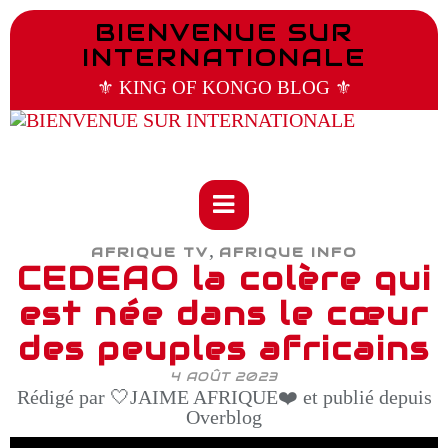
BIENVENUE SUR
INTERNATIONALE
⚜️ KING OF KONGO BLOG ⚜️
,
AFRIQUE TV
AFRIQUE INFO
CEDEAO la colère qui
est née dans le cœur
des peuples africains
4 AOÛT 2023
Rédigé par 🤍JAIME AFRIQUE❤️ et publié depuis
Overblog