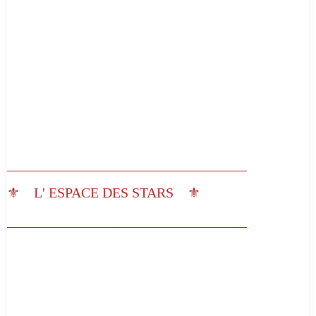
__________________________________
⚜️ L' ESPACE DES STARS ⚜️
__________________________________