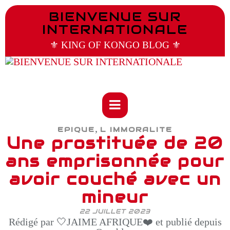
BIENVENUE SUR
INTERNATIONALE
⚜️ KING OF KONGO BLOG ⚜️
,
EPIQUE
L IMMORALITE
Une prostituée de 20
ans emprisonnée pour
avoir couché avec un
mineur
22 JUILLET 2023
Rédigé par 🤍JAIME AFRIQUE❤️ et publié depuis