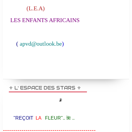
(L.E.A)
LES ENFANTS AFRICAINS
(
apvd@outlook.be
)
⚜️ L' ESPACE DES STARS ⚜️
📡
"REÇOIT
LA
FLEUR".. 🌺 ..
---------------------------------------------