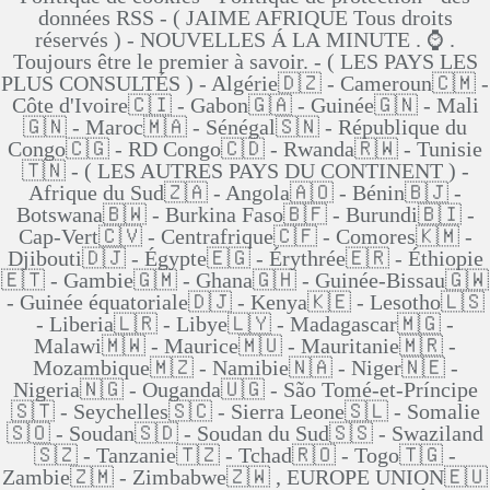
données RSS - ( JAIME AFRIQUE Tous droits
réservés ) - NOUVELLES Á LA MINUTE . ⌚ .
Toujours être le premier à savoir. - ( LES PAYS LES
PLUS CONSULTÉS ) - Algérie🇩🇿 - Cameroun🇨🇲 -
Côte d'Ivoire🇨🇮 - Gabon🇬🇦 - Guinée🇬🇳 - Mali
🇬🇳 - Maroc🇲🇦 - Sénégal🇸🇳 - République du
Congo🇨🇬 - RD Congo🇨🇩 - Rwanda🇷🇼 - Tunisie
🇹🇳 - ( LES AUTRES PAYS DU CONTINENT ) -
Afrique du Sud🇿🇦 - Angola🇦🇴 - Bénin🇧🇯 -
Botswana🇧🇼 - Burkina Faso🇧🇫 - Burundi🇧🇮 -
Cap-Vert🇨🇻 - Centrafrique🇨🇫 - Comores🇰🇲 -
Djibouti🇩🇯 - Égypte🇪🇬 - Érythrée🇪🇷 - Éthiopie
🇪🇹 - Gambie🇬🇲 - Ghana🇬🇭 - Guinée-Bissau🇬🇼
- Guinée équatoriale🇩🇯 - Kenya🇰🇪 - Lesotho🇱🇸
- Liberia🇱🇷 - Libye🇱🇾 - Madagascar🇲🇬 -
Malawi🇲🇼 - Maurice🇲🇺 - Mauritanie🇲🇷 -
Mozambique🇲🇿 - Namibie🇳🇦 - Niger🇳🇪 -
Nigeria🇳🇬 - Ouganda🇺🇬 - São Tomé-et-Príncipe
🇸🇹 - Seychelles🇸🇨 - Sierra Leone🇸🇱 - Somalie
🇸🇴 - Soudan🇸🇩 - Soudan du Sud🇸🇸 - Swaziland
🇸🇿 - Tanzanie🇹🇿 - Tchad🇷🇴 - Togo🇹🇬 -
Zambie🇿🇲 - Zimbabwe🇿🇼 , EUROPE UNION🇪🇺