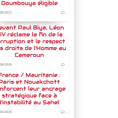
Doumbouya éligible
09/2025
…
evant Paul Biya, Léon
IV réclame la fin de la
rruption et le respect
s droits de l'Homme au
Cameroun
04/2026
…
France / Mauritanie :
Paris et Nouakchott
nforcent leur ancrage
stratégique face à
l'instabilité au Sahel
04/2026
…