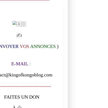
✍
NVOYER
VOS
ANNONCES
)
-MAIL
:
act@kingofkongoblog.com
------------------------------
ITES UN DON
À
🦅