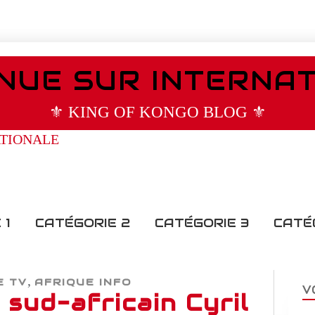
NUE SUR INTERNA
⚜️ KING OF KONGO BLOG ⚜️
 1
CATÉGORIE 2
CATÉGORIE 3
CATÉ
,
E TV
AFRIQUE INFO
V
 sud-africain Cyril