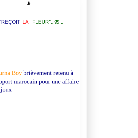
📡
EÇOIT
LA
FLEUR".. 🌺 ..
-------------------------------------
urna Boy
brièvement retenu à
roport marocain pour une affaire
ijoux