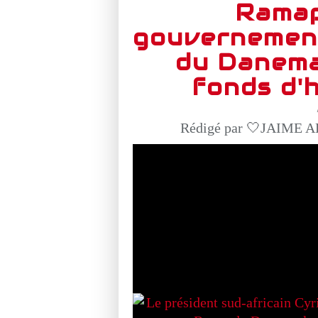
Ramap
gouvernement
du Danema
fonds d'
Rédigé par 🤍JAIME AF