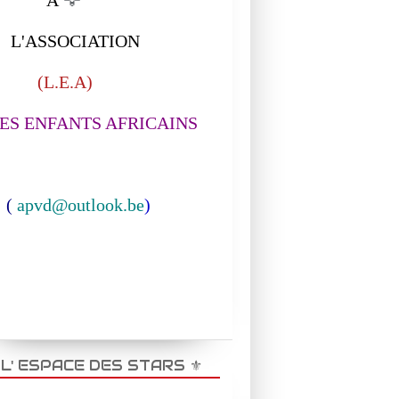
ASSOCIATION
L.E.A)
S ENFANTS AFRICAINS
(
apvd@outlook.be
)
️ L' ESPACE DES STARS ⚜️