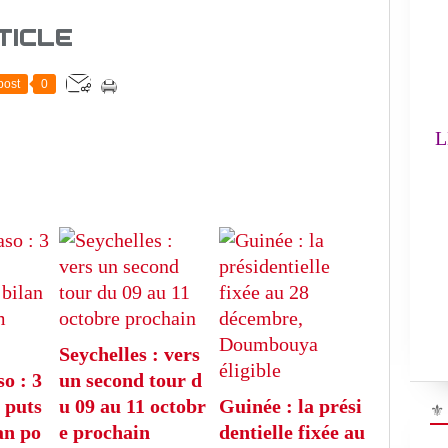
TICLE
L'
post
0
(
LE
Seychelles : vers
o : 3
un second tour d
 puts
u 09 au 11 octobr
Guinée : la prési
⚜
an po
e prochain
dentielle fixée au