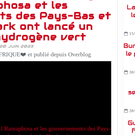
hosa et les
La
s des Pays-Bas et
l
rk ont lancé un
hydrogène vert
15/
Bur
20 JUIN 2023
le
RIQUE❤️ et publié depuis Overblog
30/
s
28/
Gu