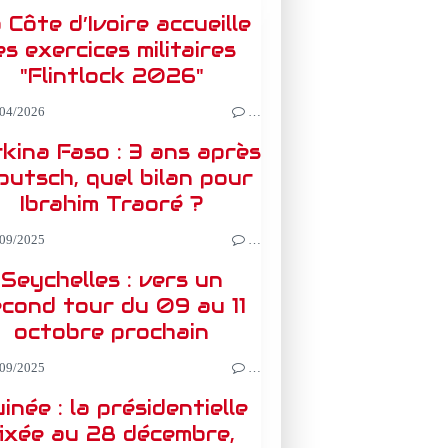
 Côte d’Ivoire accueille
es exercices militaires
"Flintlock 2026"
04/2026
…
kina Faso : 3 ans après
 putsch, quel bilan pour
Ibrahim Traoré ?
09/2025
…
Seychelles : vers un
econd tour du 09 au 11
octobre prochain
09/2025
…
inée : la présidentielle
fixée au 28 décembre,