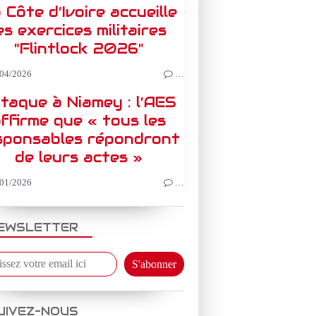
 Côte d’Ivoire accueille
es exercices militaires
"Flintlock 2026"
04/2026
…
taque à Niamey : l’AES
ffirme que « tous les
sponsables répondront
de leurs actes »
01/2026
…
EWSLETTER
UIVEZ-NOUS