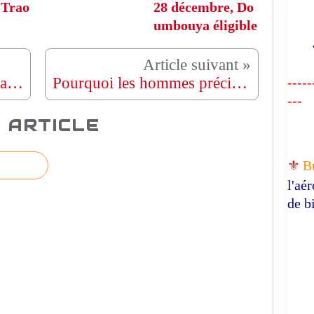
 Trao
28 décembre, Do
umbouya éligible
"R
Le footballeur Neymar et sa petite amie influenceuse "s'accordent sur trois conditions bizarres qui permettent à la star du PSG de lui être infidèle".
Pourquoi les hommes précipitent-ils le sexe ? Qu'est-ce que cela signifie quand les hommes veulent vous précipiter dans le sexe ?
-----
---
 ARTICLE
⚜️
B
l'aé
de b