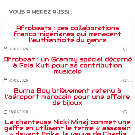
VOUS AIMEREZ AUSSI :
Afrobeats : ces collaborations
franco-nigérianes qui menacent
l'authenticité du genre
31/01/2026
…
Afrobeat : un Grammy spécial décerné
à Fela Kuti pour sa contribution
musicale
31/01/2026
…
Burna Boy brièvement retenu à
l'aéroport marocain pour une affaire
de bijoux
18/01/2026
…
La chanteuse Nicki Minaj commet une
gaffe en utilisant le terme « assassin
» devant Erika, la veuve de Charlie