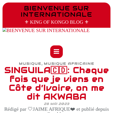
BIENVENUE SUR
INTERNATIONALE
⚜️ KING OF KONGO BLOG ⚜️
,
MUSIQUE
MUSIQUE AFRICAINE
SINGUILA🇨🇩: Chaque
fois que je viens en
Côte d’Ivoire, on me
dit AKWABA
28 MAI 2023
Rédigé par 🤍JAIME AFRIQUE❤️ et publié depuis