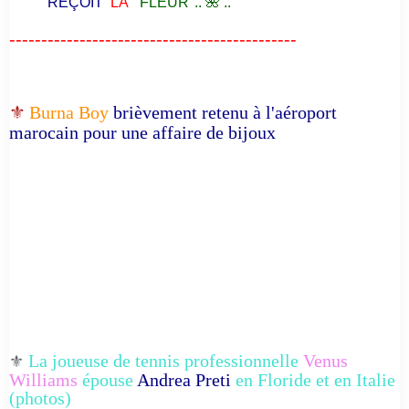
"REÇOIT
LA
FLEUR".. 🌺 ..
---------------------------------------------
⚜️
Burna Boy
brièvement retenu à l'aéroport
marocain pour une affaire de bijoux
La joueuse de tennis professionnelle
Venus
⚜️
Williams
épouse
Andrea Preti
en Floride et en Italie
(photos)