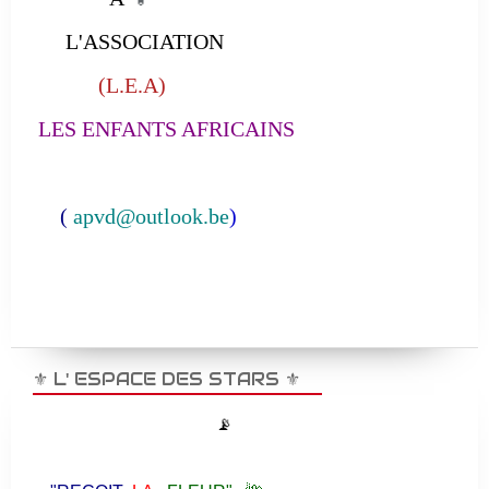
L'ASSOCIATION
(L.E.A)
LES ENFANTS AFRICAINS
(
apvd@outlook.be
)
⚜️ L' ESPACE DES STARS ⚜️
📡