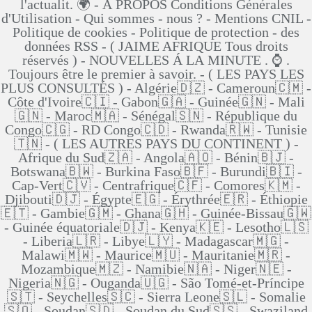
l'actualit. 🌍 - Á PROPOS Conditions Générales
d'Utilisation - Qui sommes - nous ? - Mentions CNIL -
Politique de cookies - Politique de protection - des
données RSS - ( JAIME AFRIQUE Tous droits
réservés ) - NOUVELLES Á LA MINUTE . ⌚ .
Toujours être le premier à savoir. - ( LES PAYS LES
PLUS CONSULTÉS ) - Algérie🇩🇿 - Cameroun🇨🇲 -
Côte d'Ivoire🇨🇮 - Gabon🇬🇦 - Guinée🇬🇳 - Mali
🇬🇳 - Maroc🇲🇦 - Sénégal🇸🇳 - République du
Congo🇨🇬 - RD Congo🇨🇩 - Rwanda🇷🇼 - Tunisie
🇹🇳 - ( LES AUTRES PAYS DU CONTINENT ) -
Afrique du Sud🇿🇦 - Angola🇦🇴 - Bénin🇧🇯 -
Botswana🇧🇼 - Burkina Faso🇧🇫 - Burundi🇧🇮 -
Cap-Vert🇨🇻 - Centrafrique🇨🇫 - Comores🇰🇲 -
Djibouti🇩🇯 - Égypte🇪🇬 - Érythrée🇪🇷 - Éthiopie
🇪🇹 - Gambie🇬🇲 - Ghana🇬🇭 - Guinée-Bissau🇬🇼
- Guinée équatoriale🇩🇯 - Kenya🇰🇪 - Lesotho🇱🇸
- Liberia🇱🇷 - Libye🇱🇾 - Madagascar🇲🇬 -
Malawi🇲🇼 - Maurice🇲🇺 - Mauritanie🇲🇷 -
Mozambique🇲🇿 - Namibie🇳🇦 - Niger🇳🇪 -
Nigeria🇳🇬 - Ouganda🇺🇬 - São Tomé-et-Príncipe
🇸🇹 - Seychelles🇸🇨 - Sierra Leone🇸🇱 - Somalie
🇸🇴 - Soudan🇸🇩 - Soudan du Sud🇸🇸 - Swaziland