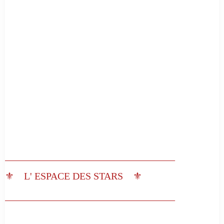
__________________________________
⚜️ L' ESPACE DES STARS ⚜️
__________________________________