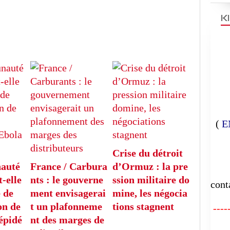
K
(
E
Crise du détroit
E
auté
France / Carbura
d’Ormuz : la pre
-elle
nts : le gouverne
ssion militaire do
cont
 de
ment envisagerai
mine, les négocia
on de
t un plafonneme
tions stagnent
-----
 épidé
nt des marges de