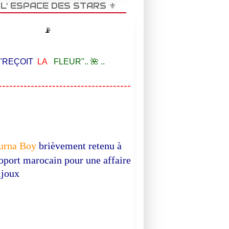
️ L' ESPACE DES STARS ⚜️
📡
EÇOIT
LA
FLEUR".. 🌺 ..
-------------------------------------
urna Boy
brièvement retenu à
roport marocain pour une affaire
ijoux