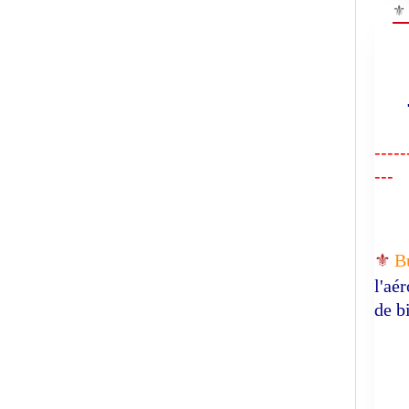
⚜
"R
-----
---
⚜️
B
l'aé
de b