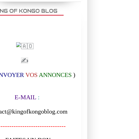
ING OF KONGO BLOG
✍
NVOYER
VOS
ANNONCES
)
-MAIL
:
act@kingofkongoblog.com
------------------------------