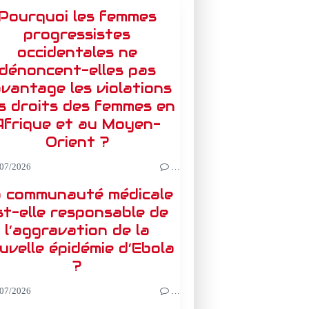
Pourquoi les femmes
progressistes
occidentales ne
dénoncent-elles pas
vantage les violations
s droits des femmes en
Afrique et au Moyen-
Orient ?
07/2026
…
 communauté médicale
st-elle responsable de
l’aggravation de la
uvelle épidémie d’Ebola
?
07/2026
…