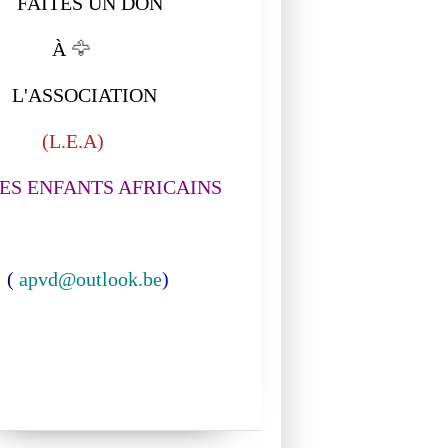
ITES UN DON
À
🦅
ASSOCIATION
L.E.A)
S ENFANTS AFRICAINS
(
apvd@outlook.be
)