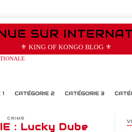
NUE SUR INTERNA
⚜️ KING OF KONGO BLOG ⚜️
 1
CATÉGORIE 2
CATÉGORIE 3
CATÉ
CRIME
V
E : Lucky Dube