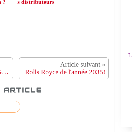
FA
a ?
s distributeurs
L'
(
LE
NOSTALGIE : Kenny G Greatest Hits
Rolls Royce de l'année 2035!
 ARTICLE