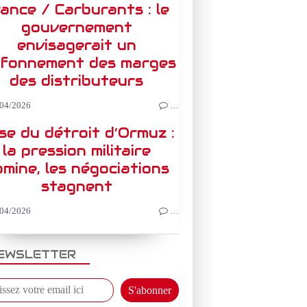
ance / Carburants : le
gouvernement
envisagerait un
afonnement des marges
des distributeurs
04/2026
…
ise du détroit d’Ormuz :
la pression militaire
mine, les négociations
stagnent
04/2026
…
EWSLETTER