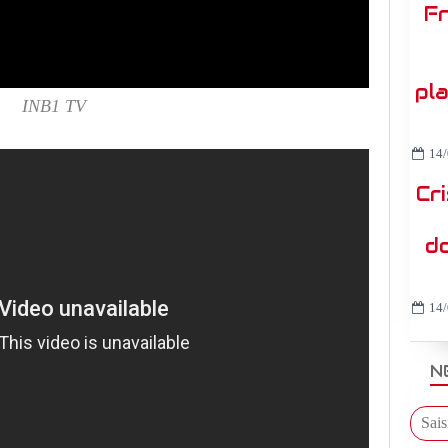
Fr
pl
INB1 TV
14/
Cr
do
14/
N