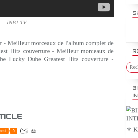
S
INB1 TV
r - Meilleur morceaux de l'album complet de
st Hits couverture - Meilleur morceaux de
R
be Lucky Dube Greatest Hits couverture -
B
I
TICLE
⚜️ 
post
0