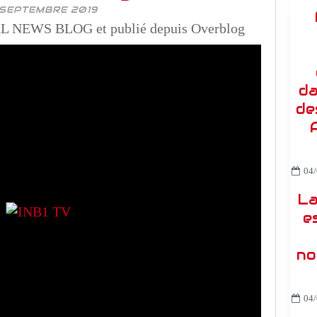
SEPTEMBRE 2019
 NEWS BLOG et publié depuis Overblog
da
de
04/
La
e
no
04/