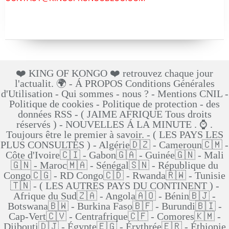
❤️ KING OF KONGO ❤️ retrouvez chaque jour
l'actualit. 🌍 - Á PROPOS Conditions Générales
d'Utilisation - Qui sommes - nous ? - Mentions CNIL -
Politique de cookies - Politique de protection - des
données RSS - ( JAIME AFRIQUE Tous droits
réservés ) - NOUVELLES Á LA MINUTE . ⌚ .
Toujours être le premier à savoir. - ( LES PAYS LES
PLUS CONSULTÉS ) - Algérie🇩🇿 - Cameroun🇨🇲 -
Côte d'Ivoire🇨🇮 - Gabon🇬🇦 - Guinée🇬🇳 - Mali
🇬🇳 - Maroc🇲🇦 - Sénégal🇸🇳 - République du
Congo🇨🇬 - RD Congo🇨🇩 - Rwanda🇷🇼 - Tunisie
🇹🇳 - ( LES AUTRES PAYS DU CONTINENT ) -
Afrique du Sud🇿🇦 - Angola🇦🇴 - Bénin🇧🇯 -
Botswana🇧🇼 - Burkina Faso🇧🇫 - Burundi🇧🇮 -
Cap-Vert🇨🇻 - Centrafrique🇨🇫 - Comores🇰🇲 -
Djibouti🇩🇯 - Égypte🇪🇬 - Érythrée🇪🇷 - Éthiopie