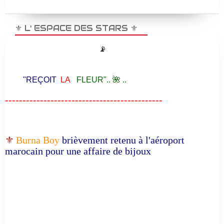
⚜️ L' ESPACE DES STARS ⚜️
📡
"REÇOIT
LA
FLEUR".. 🌺 ..
---------------------------------------------
⚜️
Burna Boy
brièvement retenu à l'aéroport
marocain pour une affaire de bijoux