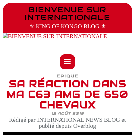
BIENVENUE SUR
INTERNATIONALE
⚜️ KING OF KONGO BLOG ⚜️
EPIQUE
SA RÉACTION DANS
MA C63 AMG DE 650
CHEVAUX
12 AOÛT 2019
Rédigé par INTERNATIONAL NEWS BLOG et
publié depuis Overblog