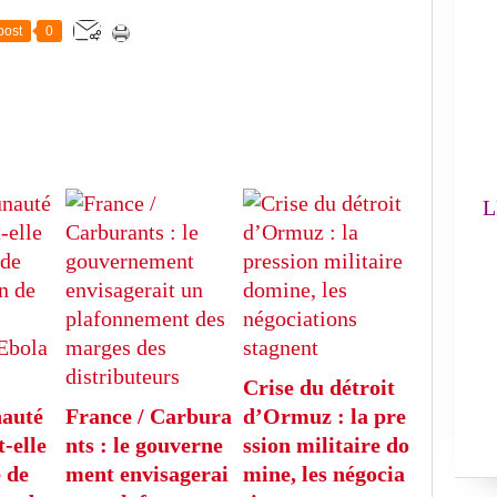
FA
post
0
L'
(
LE
Crise du détroit
auté
France / Carbura
d’Ormuz : la pre
-elle
nts : le gouverne
ssion militaire do
 de
ment envisagerai
mine, les négocia