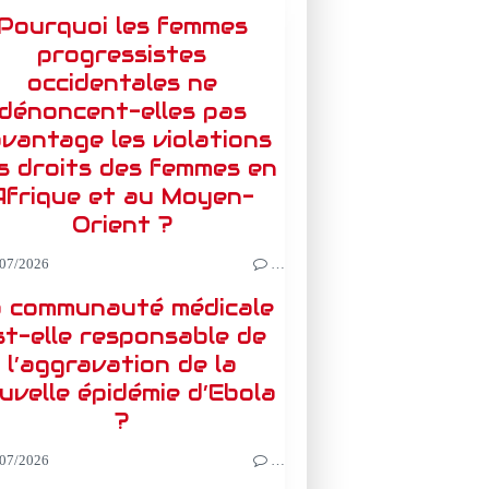
Pourquoi les femmes
progressistes
occidentales ne
dénoncent-elles pas
vantage les violations
s droits des femmes en
Afrique et au Moyen-
Orient ?
07/2026
…
 communauté médicale
st-elle responsable de
l’aggravation de la
uvelle épidémie d’Ebola
?
07/2026
…