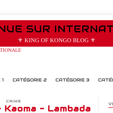
NUE SUR INTERNA
⚜️ KING OF KONGO BLOG ⚜️
 1
CATÉGORIE 2
CATÉGORIE 3
CATÉ
CRIME
V
 Kaoma - Lambada