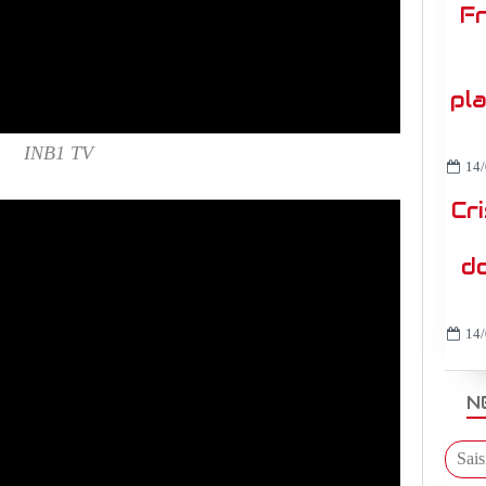
Fr
pl
INB1 TV
14/
Cr
do
14/
N