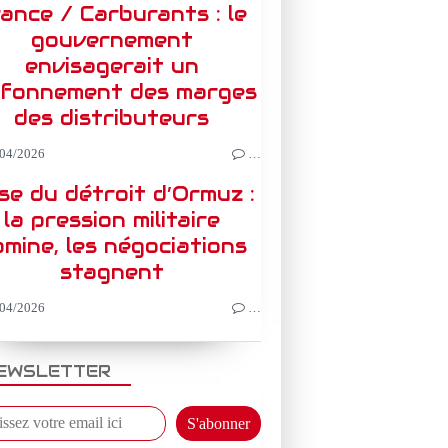
ance / Carburants : le
gouvernement
envisagerait un
afonnement des marges
des distributeurs
04/2026
…
ise du détroit d’Ormuz :
la pression militaire
mine, les négociations
stagnent
04/2026
…
EWSLETTER