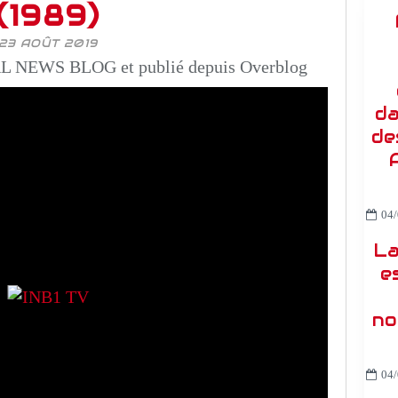
(1989)
23 AOÛT 2019
 NEWS BLOG et publié depuis Overblog
da
de
04/
La
e
no
04/