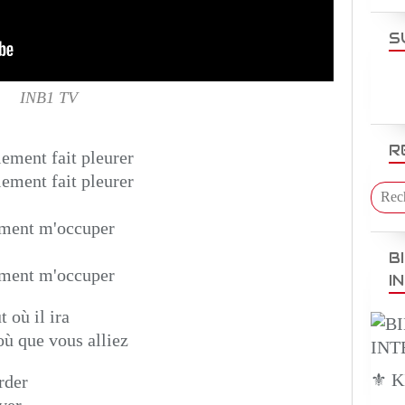
S
INB1 TV
R
lement fait pleurer
lement fait pleurer
omment m'occuper
B
omment m'occuper
I
 où il ira
ù que vous alliez
⚜️ 
rder
ver