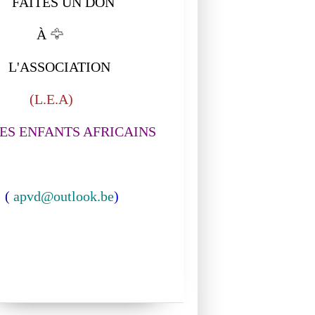
ITES UN DON
À
🦅
ASSOCIATION
L.E.A)
S ENFANTS AFRICAINS
(
apvd@outlook.be
)