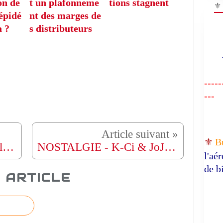
on de
t un plafonneme
tions stagnent
⚜
 épidé
nt des marges de
a ?
s distributeurs
"R
-----
---
⚜️
B
NOSTALGIE - Enrique Iglesias - Nunca Te Olvidaré
NOSTALGIE - K-Ci & JoJo - All My Life
l'aé
de b
 ARTICLE