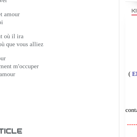
K
et amour
oi
 où il ira
ù que vous alliez
our
omment m'occuper
(
E
'amour
E
cont
-----
TICLE