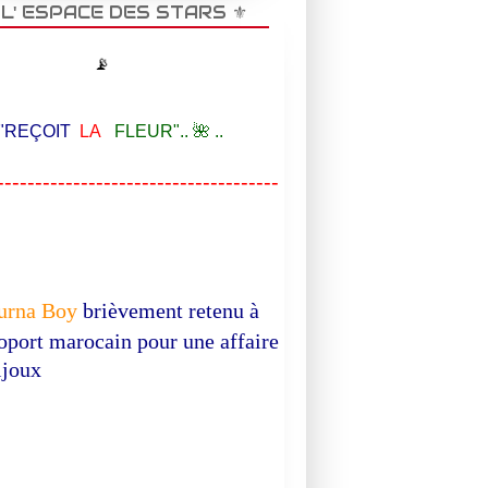
️ L' ESPACE DES STARS ⚜️
📡
EÇOIT
LA
FLEUR".. 🌺 ..
-------------------------------------
urna Boy
brièvement retenu à
roport marocain pour une affaire
ijoux