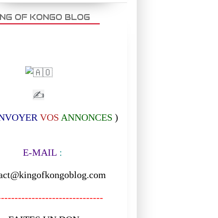
ING OF KONGO BLOG
✍
NVOYER
VOS
ANNONCES
)
-MAIL
:
act@kingofkongoblog.com
------------------------------