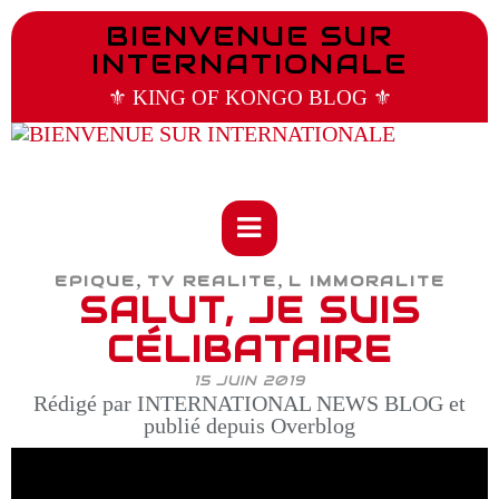
BIENVENUE SUR
INTERNATIONALE
⚜️ KING OF KONGO BLOG ⚜️
,
,
EPIQUE
TV REALITE
L IMMORALITE
SALUT, JE SUIS
CÉLIBATAIRE
15 JUIN 2019
Rédigé par INTERNATIONAL NEWS BLOG et
publié depuis Overblog