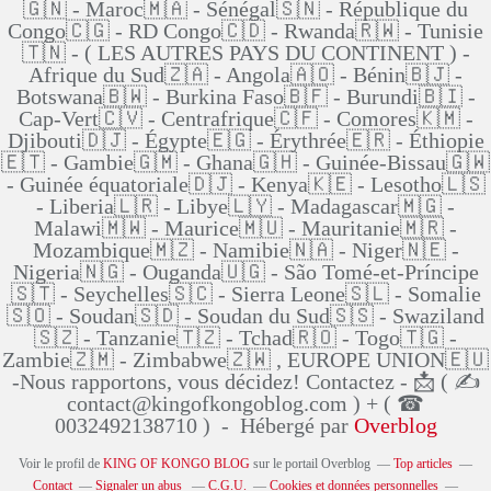
🇬🇳 - Maroc🇲🇦 - Sénégal🇸🇳 - République du
Congo🇨🇬 - RD Congo🇨🇩 - Rwanda🇷🇼 - Tunisie
🇹🇳 - ( LES AUTRES PAYS DU CONTINENT ) -
Afrique du Sud🇿🇦 - Angola🇦🇴 - Bénin🇧🇯 -
Botswana🇧🇼 - Burkina Faso🇧🇫 - Burundi🇧🇮 -
Cap-Vert🇨🇻 - Centrafrique🇨🇫 - Comores🇰🇲 -
Djibouti🇩🇯 - Égypte🇪🇬 - Érythrée🇪🇷 - Éthiopie
🇪🇹 - Gambie🇬🇲 - Ghana🇬🇭 - Guinée-Bissau🇬🇼
- Guinée équatoriale🇩🇯 - Kenya🇰🇪 - Lesotho🇱🇸
- Liberia🇱🇷 - Libye🇱🇾 - Madagascar🇲🇬 -
Malawi🇲🇼 - Maurice🇲🇺 - Mauritanie🇲🇷 -
Mozambique🇲🇿 - Namibie🇳🇦 - Niger🇳🇪 -
Nigeria🇳🇬 - Ouganda🇺🇬 - São Tomé-et-Príncipe
🇸🇹 - Seychelles🇸🇨 - Sierra Leone🇸🇱 - Somalie
🇸🇴 - Soudan🇸🇩 - Soudan du Sud🇸🇸 - Swaziland
🇸🇿 - Tanzanie🇹🇿 - Tchad🇷🇴 - Togo🇹🇬 -
Zambie🇿🇲 - Zimbabwe🇿🇼 , EUROPE UNION🇪🇺
-Nous rapportons, vous décidez! Contactez - 📩 ( ✍
contact@kingofkongoblog.com ) + ( ☎
0032492138710 ) - Hébergé par
Overblog
Voir le profil de
KING OF KONGO BLOG
sur le portail Overblog
Top articles
Contact
Signaler un abus
C.G.U.
Cookies et données personnelles