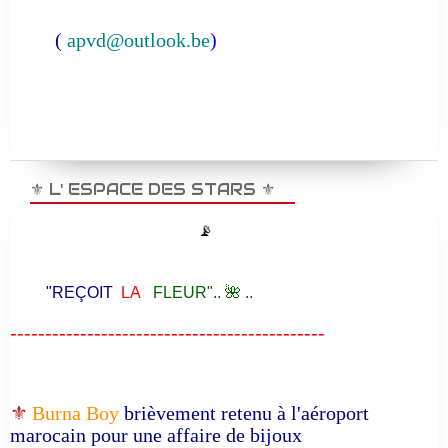
(
apvd@outlook.be
)
⚜️ L' ESPACE DES STARS ⚜️
📡
"REÇOIT
LA
FLEUR".. 🌺 ..
---------------------------------------------
⚜️
Burna Boy
brièvement retenu à l'aéroport
marocain pour une affaire de bijoux