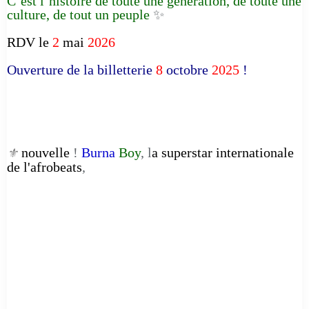
C’est l’histoire de toute une génération, de toute une
culture, de tout un peuple
✨
RDV le
2
mai
2026
Ouverture de la billetterie
8
octobre
2025
!
nouvelle
!
Burna
Boy
, l
a superstar internationale
⚜️
de l'afrobeats
,