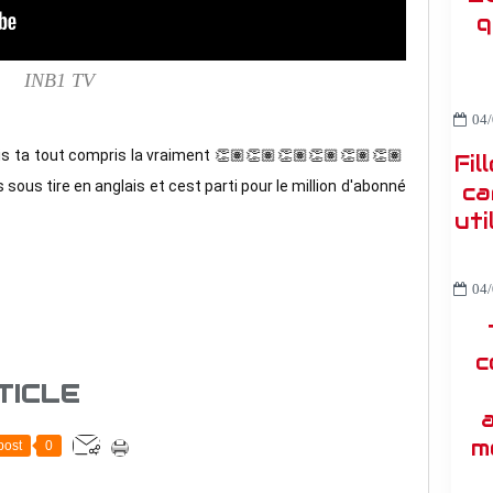
q
INB1 TV
04/
ais ta tout compris la vraiment 👏🏽👏🏽👏🏽👏🏽👏🏽👏🏽
Fil
sous tire en anglais et cest parti pour le million d'abonné 
ca
uti
04/
c
TICLE
a
m
post
0