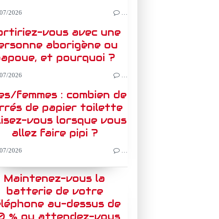
07/2026
…
rtiriez-vous avec une
ersonne aborigène ou
apoue, et pourquoi ?
07/2026
…
les/femmes : combien de
rrés de papier toilette
lisez-vous lorsque vous
allez faire pipi ?
07/2026
…
Maintenez-vous la
batterie de votre
éléphone au-dessus de
0 % ou attendez-vous