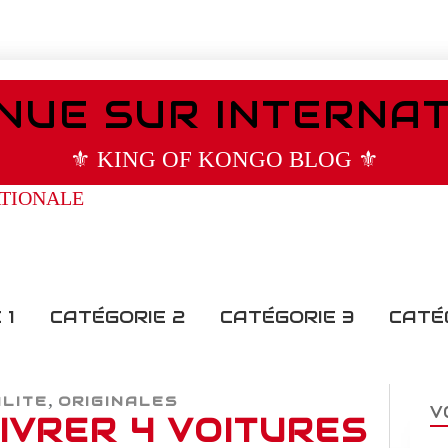
NUE SUR INTERNA
⚜️ KING OF KONGO BLOG ⚜️
 1
CATÉGORIE 2
CATÉGORIE 3
CATÉ
,
ALITE
ORIGINALES
V
LIVRER 4 VOITURES