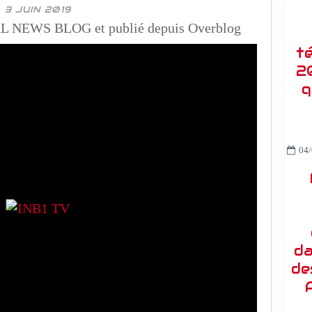
3 JUIN 2019
 NEWS BLOG et publié depuis Overblog
t
2
q
04/
da
de