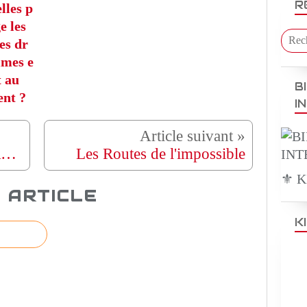
R
lles p
e les
es dr
mmes e
t au
B
nt ?
I
LE FRUIT DÉFENDU - Romance - Film complet
Les Routes de l'impossible
⚜️ 
 ARTICLE
K