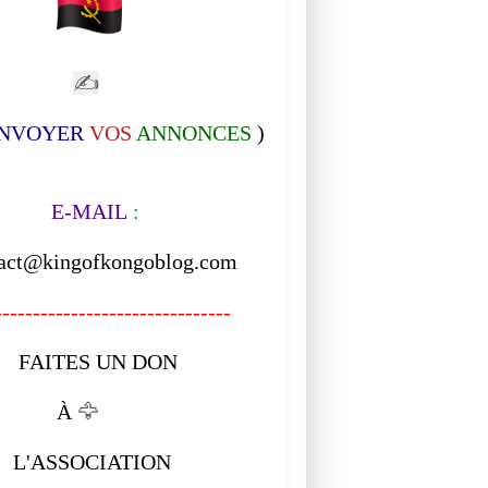
✍
NVOYER
VOS
ANNONCES
)
-MAIL
:
act@kingofkongoblog.com
------------------------------
ITES UN DON
À
🦅
ASSOCIATION