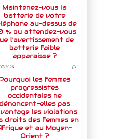
Maintenez-vous la
batterie de votre
éléphone au-dessus de
0 % ou attendez-vous
ue l'avertissement de
batterie faible
apparaisse ?
07/2026
…
Pourquoi les femmes
progressistes
occidentales ne
dénoncent-elles pas
vantage les violations
s droits des femmes en
Afrique et au Moyen-
Orient ?