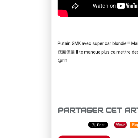
Putain GMK avec super car blondie!!!! M
👏🏽👏🏽 Il te manque plus ca mettre des 
😉👌🏽
PARTAGER CET AR
Re