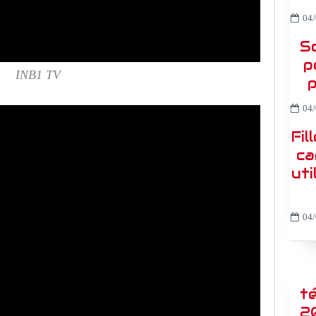
04/
So
p
INB1 TV
p
04/
Fil
ca
uti
04/
t
2