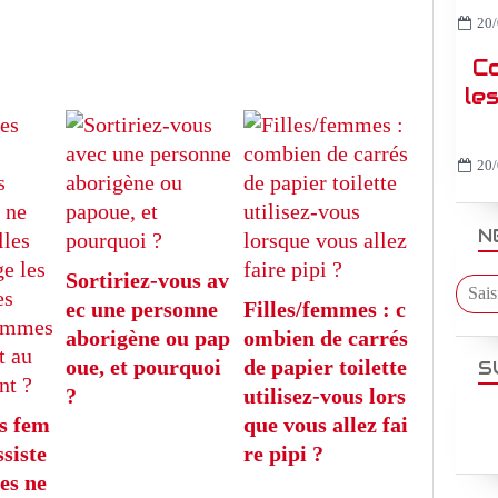
20/
C
le
20/
N
Sortiriez-vous av
ec une personne
Filles/femmes : c
aborigène ou pap
ombien de carrés
oue, et pourquoi
de papier toilette
S
?
utilisez-vous lors
s fem
que vous allez fai
siste
re pipi ?
es ne