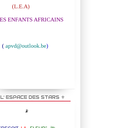
L.E.A)
S ENFANTS AFRICAINS
(
apvd@outlook.be
)
️ L' ESPACE DES STARS ⚜️
📡