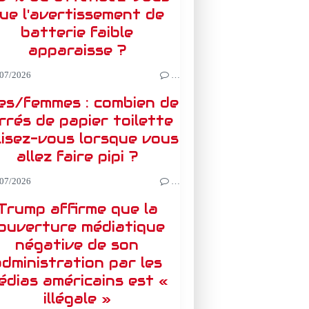
ue l'avertissement de
batterie faible
apparaisse ?
07/2026
…
les/femmes : combien de
rrés de papier toilette
lisez-vous lorsque vous
allez faire pipi ?
07/2026
…
Trump affirme que la
ouverture médiatique
négative de son
dministration par les
édias américains est «
illégale »