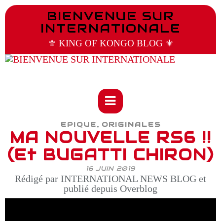
BIENVENUE SUR
INTERNATIONALE
⚜️ KING OF KONGO BLOG ⚜️
,
EPIQUE
ORIGINALES
MA NOUVELLE RS6 !!
(Et BUGATTI CHIRON)
16 JUIN 2019
Rédigé par INTERNATIONAL NEWS BLOG et
publié depuis Overblog