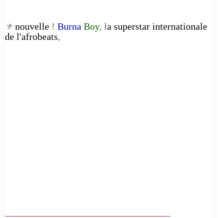
nouvelle
!
Burna
Boy
, l
a superstar internationale
⚜️
de l'afrobeats
,
__________________________________