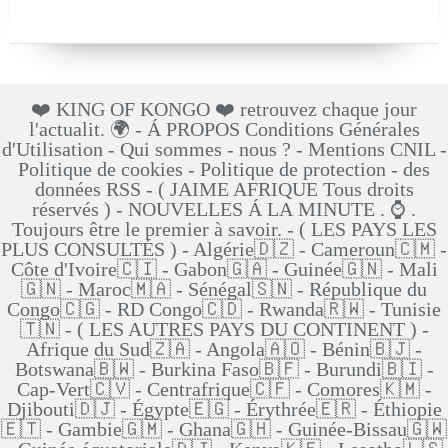
❤️ KING OF KONGO ❤️ retrouvez chaque jour
l'actualit. 🌍 - Á PROPOS Conditions Générales
d'Utilisation - Qui sommes - nous ? - Mentions CNIL -
Politique de cookies - Politique de protection - des
données RSS - ( JAIME AFRIQUE Tous droits
réservés ) - NOUVELLES Á LA MINUTE . ⌚ .
Toujours être le premier à savoir. - ( LES PAYS LES
PLUS CONSULTÉS ) - Algérie🇩🇿 - Cameroun🇨🇲 -
Côte d'Ivoire🇨🇮 - Gabon🇬🇦 - Guinée🇬🇳 - Mali
🇬🇳 - Maroc🇲🇦 - Sénégal🇸🇳 - République du
Congo🇨🇬 - RD Congo🇨🇩 - Rwanda🇷🇼 - Tunisie
🇹🇳 - ( LES AUTRES PAYS DU CONTINENT ) -
Afrique du Sud🇿🇦 - Angola🇦🇴 - Bénin🇧🇯 -
Botswana🇧🇼 - Burkina Faso🇧🇫 - Burundi🇧🇮 -
Cap-Vert🇨🇻 - Centrafrique🇨🇫 - Comores🇰🇲 -
Djibouti🇩🇯 - Égypte🇪🇬 - Érythrée🇪🇷 - Éthiopie
🇪🇹 - Gambie🇬🇲 - Ghana🇬🇭 - Guinée-Bissau🇬🇼