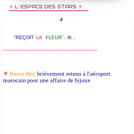
⚜️ L' ESPACE DES STARS ⚜️
📡
"REÇOIT
LA
FLEUR".. 🌺 ..
---------------------------------------------
⚜️
Burna Boy
brièvement retenu à l'aéroport
marocain pour une affaire de bijoux