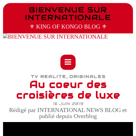
BIENVENUE SUR
INTERNATIONALE
⚜️ KING OF KONGO BLOG ⚜️
,
TV REALITE
ORIGINALES
Au coeur des
croisières de luxe
16 JUIN 2019
Rédigé par INTERNATIONAL NEWS BLOG et
publié depuis Overblog