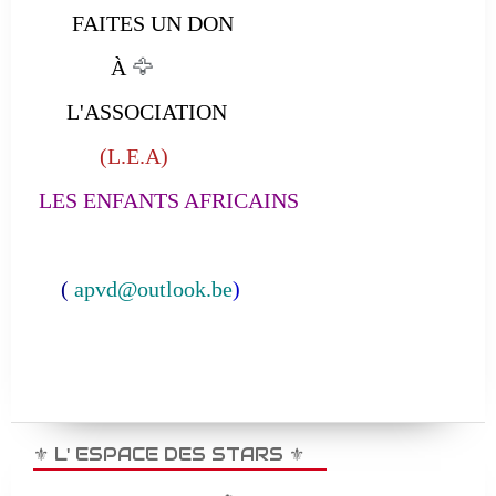
FAITES UN DON
À
🦅
L'ASSOCIATION
(L.E.A)
LES ENFANTS AFRICAINS
(
apvd@outlook.be
)
⚜️ L' ESPACE DES STARS ⚜️