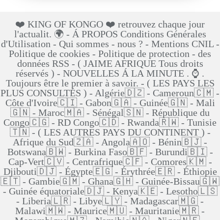
❤️ KING OF KONGO ❤️ retrouvez chaque jour
l'actualit. 🌍 - Á PROPOS Conditions Générales
d'Utilisation - Qui sommes - nous ? - Mentions CNIL -
Politique de cookies - Politique de protection - des
données RSS - ( JAIME AFRIQUE Tous droits
réservés ) - NOUVELLES Á LA MINUTE . ⌚ .
Toujours être le premier à savoir. - ( LES PAYS LES
PLUS CONSULTÉS ) - Algérie🇩🇿 - Cameroun🇨🇲 -
Côte d'Ivoire🇨🇮 - Gabon🇬🇦 - Guinée🇬🇳 - Mali
🇬🇳 - Maroc🇲🇦 - Sénégal🇸🇳 - République du
Congo🇨🇬 - RD Congo🇨🇩 - Rwanda🇷🇼 - Tunisie
🇹🇳 - ( LES AUTRES PAYS DU CONTINENT ) -
Afrique du Sud🇿🇦 - Angola🇦🇴 - Bénin🇧🇯 -
Botswana🇧🇼 - Burkina Faso🇧🇫 - Burundi🇧🇮 -
Cap-Vert🇨🇻 - Centrafrique🇨🇫 - Comores🇰🇲 -
Djibouti🇩🇯 - Égypte🇪🇬 - Érythrée🇪🇷 - Éthiopie
🇪🇹 - Gambie🇬🇲 - Ghana🇬🇭 - Guinée-Bissau🇬🇼
- Guinée équatoriale🇩🇯 - Kenya🇰🇪 - Lesotho🇱🇸
- Liberia🇱🇷 - Libye🇱🇾 - Madagascar🇲🇬 -
Malawi🇲🇼 - Maurice🇲🇺 - Mauritanie🇲🇷 -