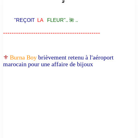
📡
"REÇOIT
LA
FLEUR".. 🌺 ..
---------------------------------------------
⚜️
Burna Boy
brièvement retenu à l'aéroport
marocain pour une affaire de bijoux