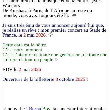
Les amoureux de la musique et de la culture ,Mes
Warriors
De Kinshasa à Paris, de l’Afrique au reste du
monde, vous avez toujours été là.
👑
Je suis très ému de vous annoncer aujourd’hui que,
je réalise un rêve : mon premier concert au Stade de
France, le
2
mai
2026
. 🦅
Cette date est la nôtre.
C’est notre moment.
C’est l’histoire de toute une génération, de toute une
culture, de tout un peuple
✨
RDV le
2
mai
2026
Ouverture de la billetterie
8
octobre
2025
!
nouvelle
!
Burna
Boy
, l
a superstar internationale
⚜️