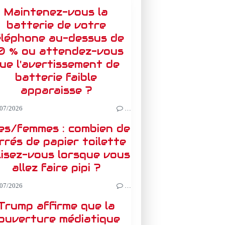
Maintenez-vous la
batterie de votre
éléphone au-dessus de
0 % ou attendez-vous
ue l'avertissement de
batterie faible
apparaisse ?
07/2026
…
les/femmes : combien de
rrés de papier toilette
lisez-vous lorsque vous
allez faire pipi ?
07/2026
…
Trump affirme que la
ouverture médiatique