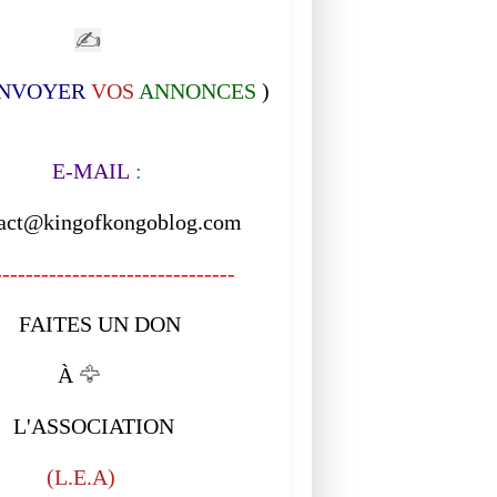
✍
NVOYER
VOS
ANNONCES
)
-MAIL
:
act@kingofkongoblog.com
------------------------------
ITES UN DON
À
🦅
ASSOCIATION
L.E.A)