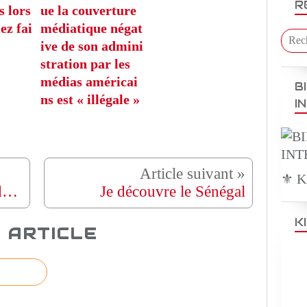
R
s lors
ue la couverture
ez fai
médiatique négat
ive de son admini
stration par les
médias américai
B
ns est « illégale »
I
⚜️ 
Des 15 plus belles plages de Rio de Janeiro sur la plage de Copacabana
Je découvre le Sénégal
K
 ARTICLE