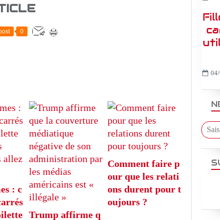
TICLE
Fil
ca
post
0
uti
04/
N
S
Comment faire p
our que les relati
es : c
ons durent pour t
carrés
oujours ?
ilette
Trump affirme q