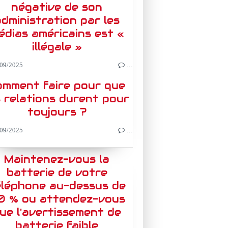
négative de son
dministration par les
édias américains est «
illégale »
09/2025
…
omment faire pour que
s relations durent pour
toujours ?
09/2025
…
Maintenez-vous la
batterie de votre
éléphone au-dessus de
0 % ou attendez-vous
ue l'avertissement de
batterie faible