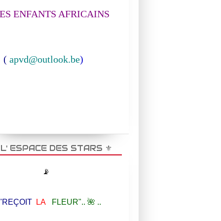
S ENFANTS AFRICAINS
(
apvd@outlook.be
)
️ L' ESPACE DES STARS ⚜️
📡
EÇOIT
LA
FLEUR".. 🌺 ..