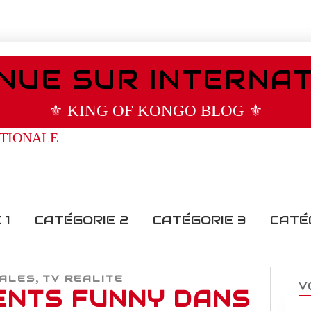
NUE SUR INTERNA
⚜️ KING OF KONGO BLOG ⚜️
 1
CATÉGORIE 2
CATÉGORIE 3
CATÉ
,
NALES
TV REALITE
V
ENTS FUNNY DANS