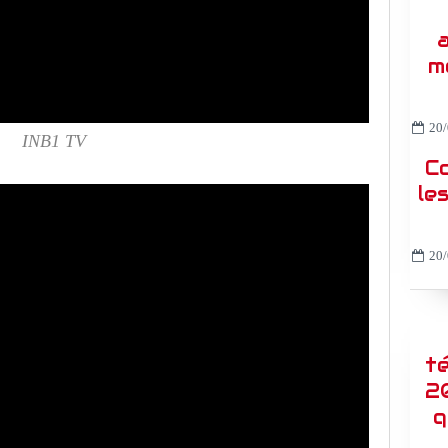
a
m
20/
INB1 TV
C
le
20/
t
2
q