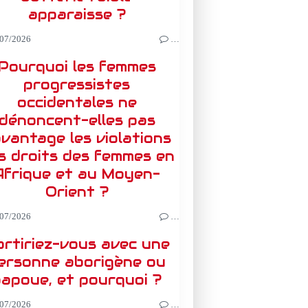
apparaisse ?
07/2026
…
Pourquoi les femmes
progressistes
occidentales ne
dénoncent-elles pas
vantage les violations
s droits des femmes en
Afrique et au Moyen-
Orient ?
07/2026
…
rtiriez-vous avec une
ersonne aborigène ou
apoue, et pourquoi ?
07/2026
…