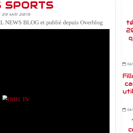
S SPORTS
29 MAI 2019
t
 NEWS BLOG et publié depuis Overblog
2
q
04/
Fil
ca
uti
04/
c