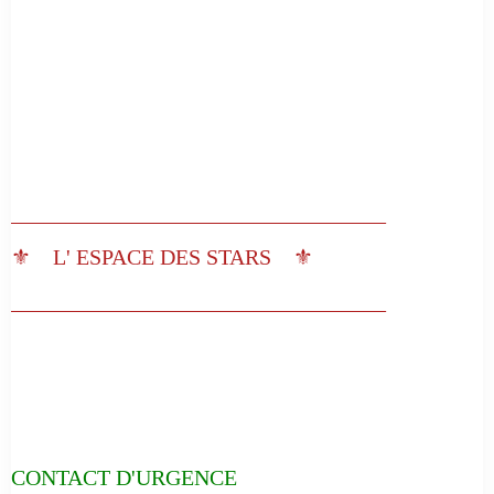
__________________________________
⚜️ L' ESPACE DES STARS ⚜️
__________________________________
CONTACT D'URGENCE