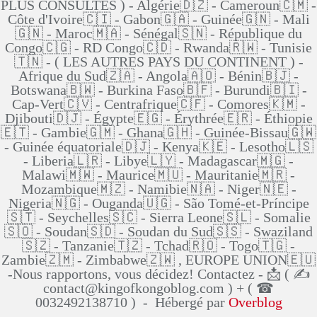
PLUS CONSULTÉS ) - Algérie🇩🇿 - Cameroun🇨🇲 -
Côte d'Ivoire🇨🇮 - Gabon🇬🇦 - Guinée🇬🇳 - Mali
🇬🇳 - Maroc🇲🇦 - Sénégal🇸🇳 - République du
Congo🇨🇬 - RD Congo🇨🇩 - Rwanda🇷🇼 - Tunisie
🇹🇳 - ( LES AUTRES PAYS DU CONTINENT ) -
Afrique du Sud🇿🇦 - Angola🇦🇴 - Bénin🇧🇯 -
Botswana🇧🇼 - Burkina Faso🇧🇫 - Burundi🇧🇮 -
Cap-Vert🇨🇻 - Centrafrique🇨🇫 - Comores🇰🇲 -
Djibouti🇩🇯 - Égypte🇪🇬 - Érythrée🇪🇷 - Éthiopie
🇪🇹 - Gambie🇬🇲 - Ghana🇬🇭 - Guinée-Bissau🇬🇼
- Guinée équatoriale🇩🇯 - Kenya🇰🇪 - Lesotho🇱🇸
- Liberia🇱🇷 - Libye🇱🇾 - Madagascar🇲🇬 -
Malawi🇲🇼 - Maurice🇲🇺 - Mauritanie🇲🇷 -
Mozambique🇲🇿 - Namibie🇳🇦 - Niger🇳🇪 -
Nigeria🇳🇬 - Ouganda🇺🇬 - São Tomé-et-Príncipe
🇸🇹 - Seychelles🇸🇨 - Sierra Leone🇸🇱 - Somalie
🇸🇴 - Soudan🇸🇩 - Soudan du Sud🇸🇸 - Swaziland
🇸🇿 - Tanzanie🇹🇿 - Tchad🇷🇴 - Togo🇹🇬 -
Zambie🇿🇲 - Zimbabwe🇿🇼 , EUROPE UNION🇪🇺
-Nous rapportons, vous décidez! Contactez - 📩 ( ✍
contact@kingofkongoblog.com ) + ( ☎
0032492138710 ) - Hébergé par
Overblog