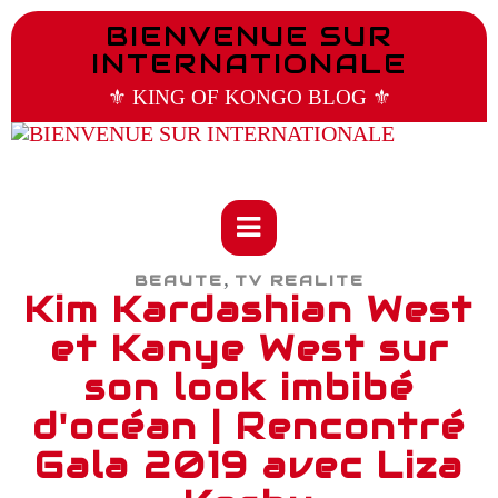
BIENVENUE SUR
INTERNATIONALE
⚜️ KING OF KONGO BLOG ⚜️
,
BEAUTE
TV REALITE
Kim Kardashian West
et Kanye West sur
son look imbibé
d'océan | Rencontré
Gala 2019 avec Liza