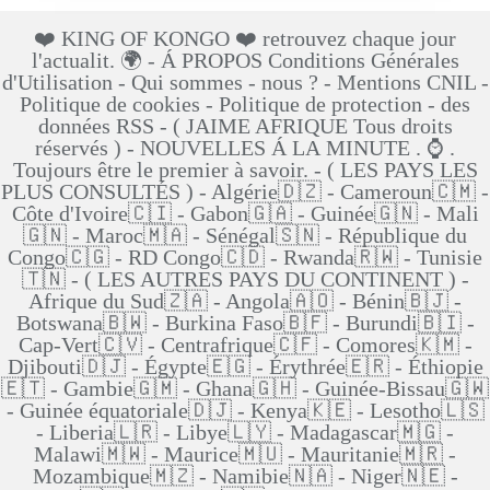
❤️ KING OF KONGO ❤️ retrouvez chaque jour
l'actualit. 🌍 - Á PROPOS Conditions Générales
d'Utilisation - Qui sommes - nous ? - Mentions CNIL -
Politique de cookies - Politique de protection - des
données RSS - ( JAIME AFRIQUE Tous droits
réservés ) - NOUVELLES Á LA MINUTE . ⌚ .
Toujours être le premier à savoir. - ( LES PAYS LES
PLUS CONSULTÉS ) - Algérie🇩🇿 - Cameroun🇨🇲 -
Côte d'Ivoire🇨🇮 - Gabon🇬🇦 - Guinée🇬🇳 - Mali
🇬🇳 - Maroc🇲🇦 - Sénégal🇸🇳 - République du
Congo🇨🇬 - RD Congo🇨🇩 - Rwanda🇷🇼 - Tunisie
🇹🇳 - ( LES AUTRES PAYS DU CONTINENT ) -
Afrique du Sud🇿🇦 - Angola🇦🇴 - Bénin🇧🇯 -
Botswana🇧🇼 - Burkina Faso🇧🇫 - Burundi🇧🇮 -
Cap-Vert🇨🇻 - Centrafrique🇨🇫 - Comores🇰🇲 -
Djibouti🇩🇯 - Égypte🇪🇬 - Érythrée🇪🇷 - Éthiopie
🇪🇹 - Gambie🇬🇲 - Ghana🇬🇭 - Guinée-Bissau🇬🇼
- Guinée équatoriale🇩🇯 - Kenya🇰🇪 - Lesotho🇱🇸
- Liberia🇱🇷 - Libye🇱🇾 - Madagascar🇲🇬 -
Malawi🇲🇼 - Maurice🇲🇺 - Mauritanie🇲🇷 -
Mozambique🇲🇿 - Namibie🇳🇦 - Niger🇳🇪 -