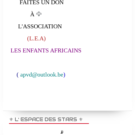
FAITES UN DON
À
🦅
L'ASSOCIATION
(L.E.A)
LES ENFANTS AFRICAINS
(
apvd@outlook.be
)
⚜️ L' ESPACE DES STARS ⚜️
📡