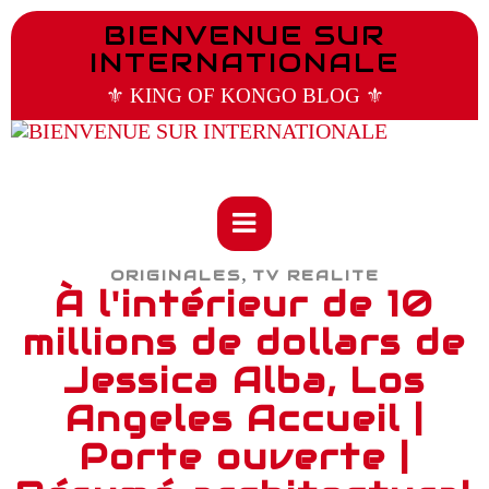
BIENVENUE SUR
INTERNATIONALE
⚜️ KING OF KONGO BLOG ⚜️
,
ORIGINALES
TV REALITE
À l'intérieur de 10
millions de dollars de
Jessica Alba, Los
Angeles Accueil |
Porte ouverte |