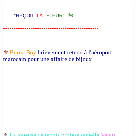
"REÇOIT
LA
FLEUR".. 🌺 ..
---------------------------------------------
⚜️
Burna Boy
brièvement retenu à l'aéroport
marocain pour une affaire de bijoux
La joueuse de tennis professionnelle
Venus
⚜️