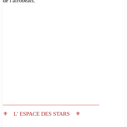
de l'afrobeats
,
__________________________________
⚜️ L' ESPACE DES STARS ⚜️
__________________________________